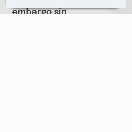
Vender coche con
embargo sin
complicaciones
Documentos necesarios
Informe de la Dirección General de Tráfico (DGT)
Documento que acredite la deuda o el embargo
Justificante de la cancelación del embargo
Si no sabes cómo hacer estos
trámites, te brindamos todo el
servicio de asesoría que necesites