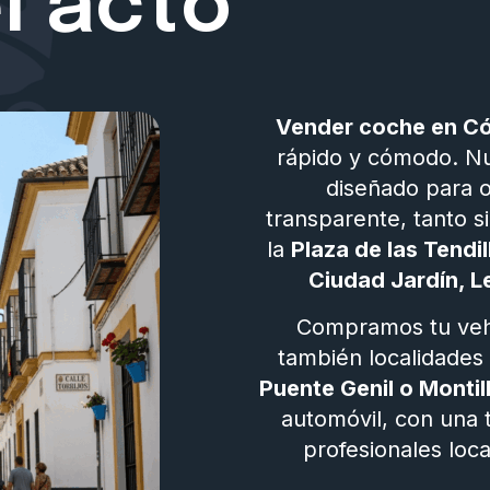
l acto
Vender coche en C
rápido y cómodo. Nue
diseñado para o
transparente, tanto s
la
Plaza de las Tendil
Ciudad Jardín, L
Compramos tu vehí
también localidades
Puente Genil o Montil
automóvil, con una 
profesionales loca