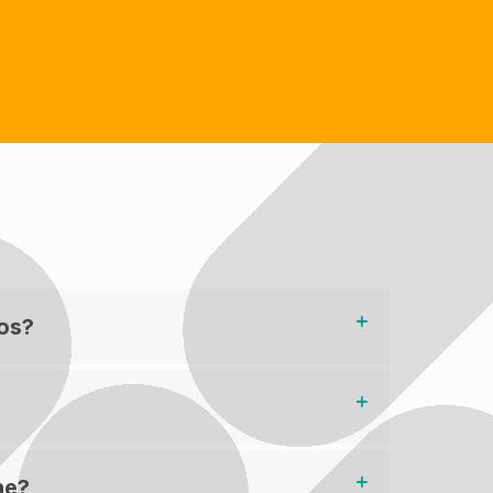
los?
he?