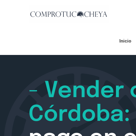
Inicio
-
Vender 
Córdoba: