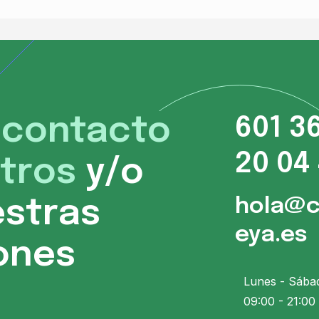
 contacto
601 3
20 04
tros
y/o
hola@
estras
eya.es
iones
Lunes - Sába
09:00 - 21:00