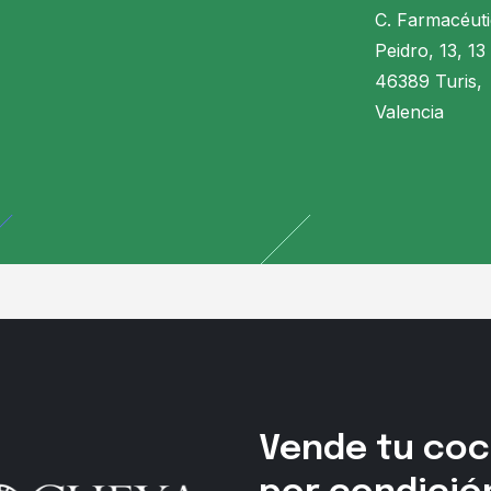
C. Farmacéut
Peidro, 13, 13
46389 Turis,
Valencia
Vende tu co