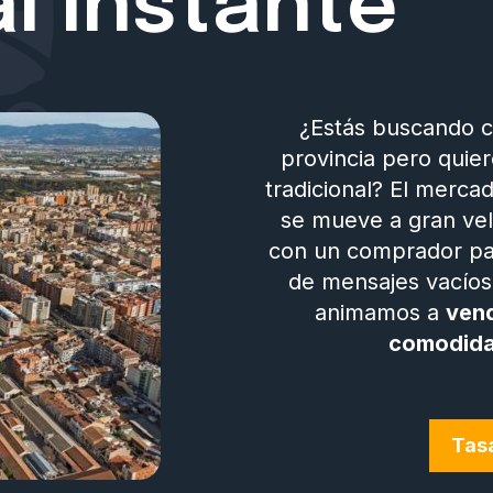
al instante
¿Estás buscando c
provincia pero quier
tradicional? El merca
se mueve a gran velo
con un comprador par
de mensajes vacíos,
animamos a
vend
comodid
Tasa