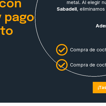
 con
metal. Al elegir 
Sabadell
, eliminamos
y pago
Ade
to
Compra de coch
Compra de coch
¡Tas