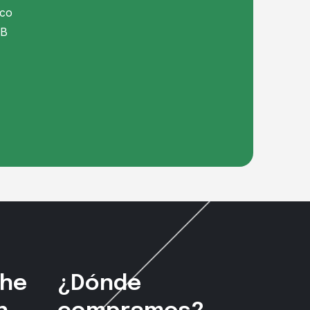
ico
 B
che
¿Dónde