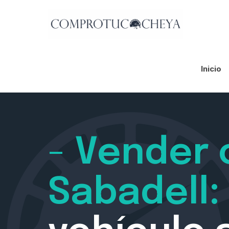
Inicio
-
Vender 
Sabadell: