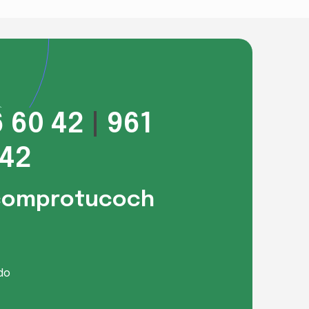
6 60 42
|
961
 42
comprotucoch
do