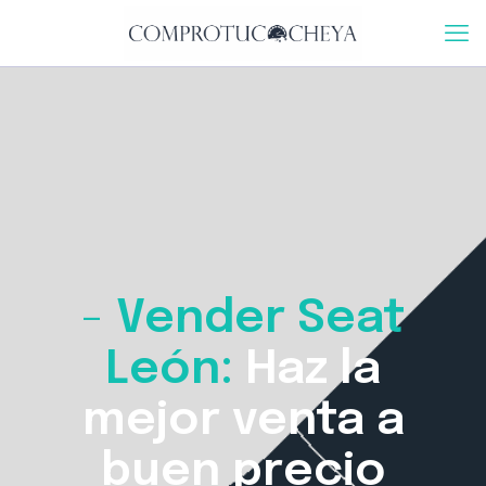
-
Vender Seat
León:
Haz la
mejor venta a
buen precio