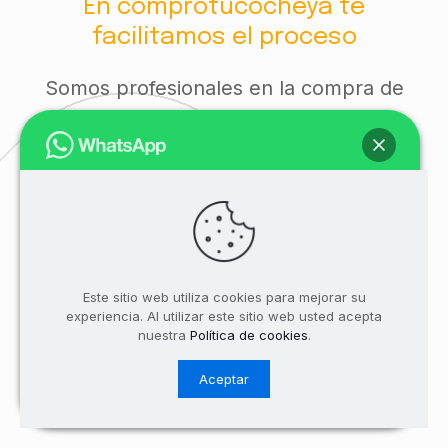
En comprotucocheya te
facilitamos el proceso
Somos profesionales en la compra de
coches usados de diferentes modelos.
Sea cual sea la marca o modelo de tu
coche, te garantizamos una valoración
justa que tome en cuenta todas sus
Hola
caracaterísticas
Estamos en línea. Dinos marca, modelo,
año y kms para facilitarte una tasación
¿Quieres saber cuánto vale tu coche?
Este sitio web utiliza cookies para mejorar su
inmediata. Gracias!
experiencia. Al utilizar este sitio web usted acepta
Encuentra el modelo que quieres
nuestra
Política de cookies
.
vender
Aceptar
Abrir chat