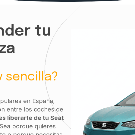
nder tu
iza
 sencilla?
pulares en España,
n entre los coches de
es liberarte de tu Seat
 Sea porque quieres
te o porque necesitas