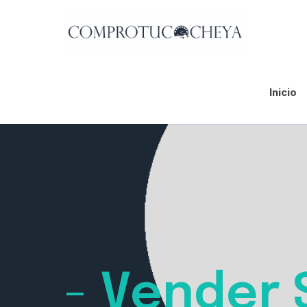
Inicio
-
Vender S