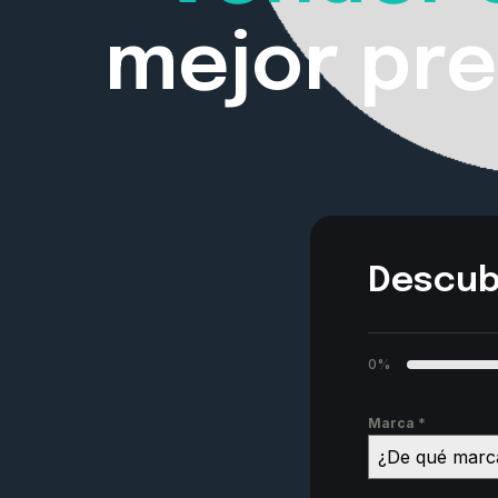
mejor pre
Descub
0%
Marca
*
¿De qué marca