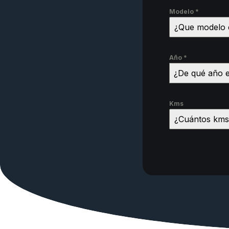
Modelo
*
Año
*
¿De qué año 
Kms