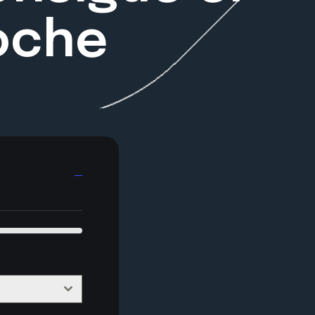
coche
─